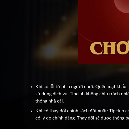
Khi có lỗi từ phía người chơi: Quên mật khẩu,
sử dụng dịch vụ. Tipclub không chịu trách nhi
thống nhà cái.
Khi có thay đổi chính sách đột xuất: Tipclub
có lý do chính đáng. Thay đổi sẽ được thông b