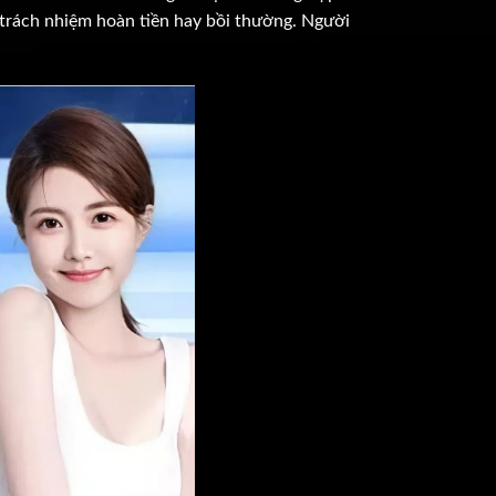
 trách nhiệm hoàn tiền hay bồi thường. Người