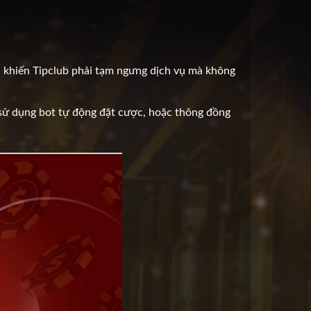
ia khiến Tipclub phải tạm ngưng dịch vụ mà không
 sử dụng bot tự động đặt cược, hoặc thông đồng