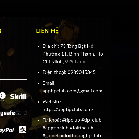
B
LIÊN HỆ
Địa chỉ:
73 Tăng Bạt Hổ,
Phường 11, Bình Thạnh, Hồ
Chí Minh, Việt Nam
Điện thoại:
0989045345
Email:
apptipclub.com@gmail.com
Website:
https://apptipclub.com/
Từ khoá: #tipclub #tip_club
#apptipclub #taitipclub
#gamebaidoithuongtipclub