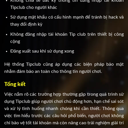
Không chia sẻ bất kỳ thông tin đăng nhập tài khoản
Tipclub cho người khác
Sử dụng mật khẩu có cấu hình mạnh để tránh bị hack và
thay đổi định kỳ
Không đăng nhập tài khoản Tip club trên thiết bị công
cộng
Đăng xuất sau khi sử dụng xong
Hệ thống Tipclub cũng áp dụng các biện pháp bảo mật
nhằm đảm bảo an toàn cho thông tin người chơi.
Tổng kết
Việc nắm rõ các trường hợp thường gặp trong quá trình sử
dụng Tipclub giúp người chơi chủ động hơn, hạn chế sai sót
và xử lý tình huống nhanh chóng khi cần thiết. Thông qua
việc tìm hiểu trước các câu hỏi phổ biến, người chơi không
chỉ bảo vệ tốt tài khoản mà còn nâng cao trải nghiệm giải trí