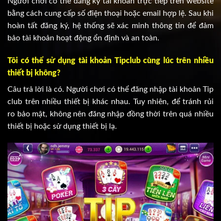
Người chơi có thể đăng ký tài khoản trực tiếp trên website
bằng cách cung cấp số điện thoại hoặc email hợp lệ. Sau khi
hoàn tất đăng ký, hệ thống sẽ xác minh thông tin để đảm
bảo tài khoản hoạt động ổn định và an toàn.
Tôi có thể sử dụng tài khoản Tipclub cùng lúc trên nhiều
thiết bị không?
Câu trả lời là có. Người chơi có thể đăng nhập tài khoản Tip
club trên nhiều thiết bị khác nhau. Tuy nhiên, để tránh rủi
ro bảo mật, không nên đăng nhập đồng thời trên quá nhiều
thiết bị hoặc sử dụng thiết bị lạ.