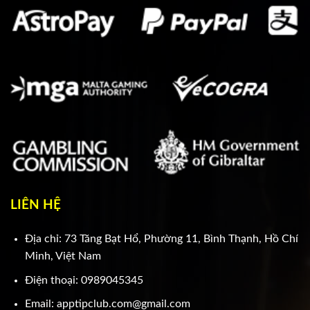
LIÊN HỆ
Địa chỉ:
73 Tăng Bạt Hổ, Phường 11, Bình Thạnh, Hồ Chí
Minh, Việt Nam
Điện thoại:
0989045345
Email:
apptipclub.com@gmail.com