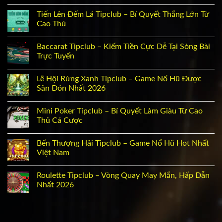
Phỏm
Không
Tipclub
có
Tiến Lên Đếm Lá Tipclub – Bí Quyết Thắng Lớn Từ
–
bình
Hướng
luận
Cao Thủ
Dẫn
ở
Cách
Mậu
Không
Chơi
Binh
có
Baccarat Tipclub – Kiếm Tiền Cực Dễ Tại Sòng Bài
Và
Tipclub
bình
Mẹo
–
luận
Trực Tuyến
Săn
Chiến
ở
Thưởng
Thuật
Tiến
Không
2026
Bất
Lên
có
Lễ Hội Rừng Xanh Tipclub – Game Nổ Hũ Được
Bại
Đếm
bình
Từ
Lá
luận
Săn Đón Nhất 2026
Cao
Tipclub
ở
Thủ
–
Baccarat
Không
2026
Bí
Tipclub
có
Mini Poker Tipclub – Bí Quyết Làm Giàu Từ Cao
Quyết
–
bình
Thắng
Kiếm
luận
Thủ Cá Cược
Lớn
Tiền
ở
Từ
Cực
Lễ
Không
Cao
Dễ
Hội
có
Bến Thượng Hải Tipclub – Game Nổ Hũ Hot Nhất
Thủ
Tại
Rừng
bình
Sòng
Xanh
luận
Việt Nam
Bài
Tipclub
ở
Trực
–
Mini
Không
Tuyến
Game
Poker
có
Roulette Tipclub – Vòng Quay May Mắn, Hấp Dẫn
Nổ
Tipclub
bình
Hũ
–
luận
Nhất 2026
Được
Bí
ở
Săn
Quyết
Bến
Không
Đón
Làm
Thượng
có
Nhất
Giàu
Hải
bình
2026
Từ
Tipclub
luận
Cao
–
ở