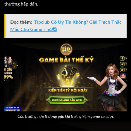
thưởng hấp dẫn.
Đọc thêm:
Tipclub Có Uy Tín Không? Giải Thích Thắc
Mắc Cho Game Thủ🤔
Các trường hợp thường gặp khi trải nghiệm game cá cược