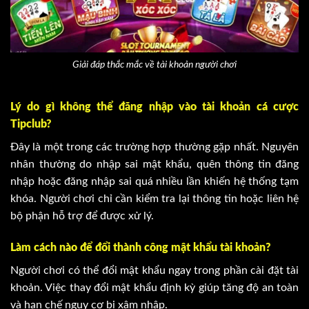
Giải đáp thắc mắc về tài khoản người chơi
Lý do gì không thể đăng nhập vào tài khoản cá cược
Tipclub?
Đây là một trong các trường hợp thường gặp nhất. Nguyên
nhân thường do nhập sai mật khẩu, quên thông tin đăng
nhập hoặc đăng nhập sai quá nhiều lần khiến hệ thống tạm
khóa. Người chơi chỉ cần kiểm tra lại thông tin hoặc liên hệ
bộ phận hỗ trợ để được xử lý.
Làm cách nào để đổi thành công mật khẩu tài khoản?
Người chơi có thể đổi mật khẩu ngay trong phần cài đặt tài
khoản. Việc thay đổi mật khẩu định kỳ giúp tăng độ an toàn
và hạn chế nguy cơ bị xâm nhập.