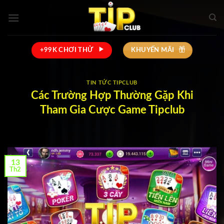
Bỏ
qua
nội
dung
+99K CHƠI THỬ
KHUYẾN MÃI
TIN TỨC TIPCLUB
Các Trường Hợp Thường Gặp Khi
Tham Gia Cược Game Tipclub
13
Th2