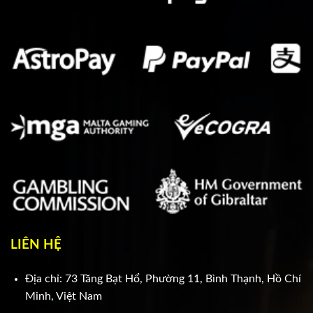
LIÊN HỆ
Địa chỉ:
73 Tăng Bạt Hổ, Phường 11, Bình Thạnh, Hồ Chí
Minh, Việt Nam