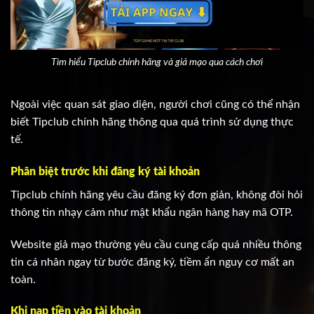
Tìm hiểu Tipclub chính hãng và giả mạo qua cách chơi
Ngoài việc quan sát giao diện, người chơi cũng có thể nhận
biết Tipclub chính hãng thông qua quá trình sử dụng thực
tế.
Phân biệt trước khi đăng ký tài khoản
Tipclub chính hãng yêu cầu đăng ký đơn giản, không đòi hỏi
thông tin nhạy cảm như mật khẩu ngân hàng hay mã OTP.
Website giả mạo thường yêu cầu cung cấp quá nhiều thông
tin cá nhân ngay từ bước đăng ký, tiềm ẩn nguy cơ mất an
toàn.
Khi nạp tiền vào tài khoản