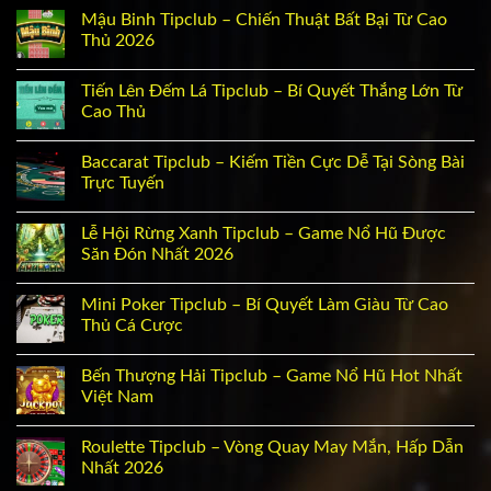
có
Mậu Binh Tipclub – Chiến Thuật Bất Bại Từ Cao
bình
luận
Thủ 2026
ở
Phỏm
Không
Tipclub
có
Tiến Lên Đếm Lá Tipclub – Bí Quyết Thắng Lớn Từ
–
bình
Hướng
luận
Cao Thủ
Dẫn
ở
Cách
Mậu
Không
Chơi
Binh
có
Baccarat Tipclub – Kiếm Tiền Cực Dễ Tại Sòng Bài
Và
Tipclub
bình
Mẹo
–
luận
Trực Tuyến
Săn
Chiến
ở
Thưởng
Thuật
Tiến
Không
2026
Bất
Lên
có
Lễ Hội Rừng Xanh Tipclub – Game Nổ Hũ Được
Bại
Đếm
bình
Từ
Lá
luận
Săn Đón Nhất 2026
Cao
Tipclub
ở
Thủ
–
Baccarat
Không
2026
Bí
Tipclub
có
Mini Poker Tipclub – Bí Quyết Làm Giàu Từ Cao
Quyết
–
bình
Thắng
Kiếm
luận
Thủ Cá Cược
Lớn
Tiền
ở
Từ
Cực
Lễ
Không
Cao
Dễ
Hội
có
Bến Thượng Hải Tipclub – Game Nổ Hũ Hot Nhất
Thủ
Tại
Rừng
bình
Sòng
Xanh
luận
Việt Nam
Bài
Tipclub
ở
Trực
–
Mini
Không
Tuyến
Game
Poker
có
Roulette Tipclub – Vòng Quay May Mắn, Hấp Dẫn
Nổ
Tipclub
bình
Hũ
–
luận
Nhất 2026
Được
Bí
ở