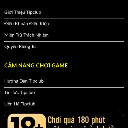
Giới Thiệu Tipclub
Điều Khoản Điều Kiện
Miễn Trừ Trách Nhiệm
Quyền Riêng Tư
CẨM NANG CHƠI GAME
Hướng Dẫn Tipclub
Tin Tức Tipclub
Liên Hệ Tipclub