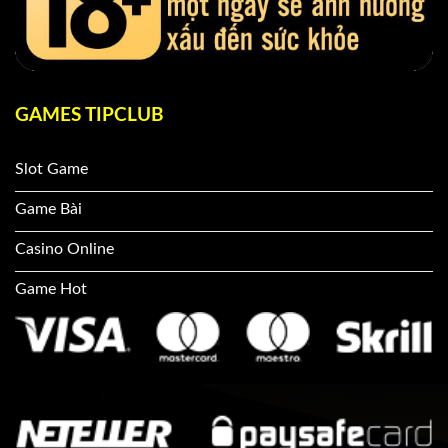
GAMES TIPCLUB
Slot Game
Game Bài
Casino Online
Game Hot