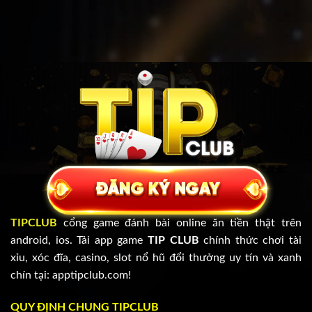
Săn
Quyết
Bến
Không
Đón
Làm
Thượng
có
Nhất
Giàu
Hải
bình
2026
Từ
Tipclub
luận
Cao
–
ở
Thủ
Game
Roulette
Cá
Nổ
Tipclub
Cược
Hũ
–
Hot
Vòng
Nhất
Quay
Việt
May
Nam
Mắn,
Hấp
Dẫn
Nhất
2026
TIPCLUB
cổng game đánh bài online ăn tiền thật trên
android, ios. Tải app game
TIP CLUB
chính thức chơi tài
xỉu, xóc đĩa, casino, slot nổ hũ đổi thưởng uy tín và xanh
chín tại: apptipclub.com!
QUY ĐỊNH CHUNG TIPCLUB