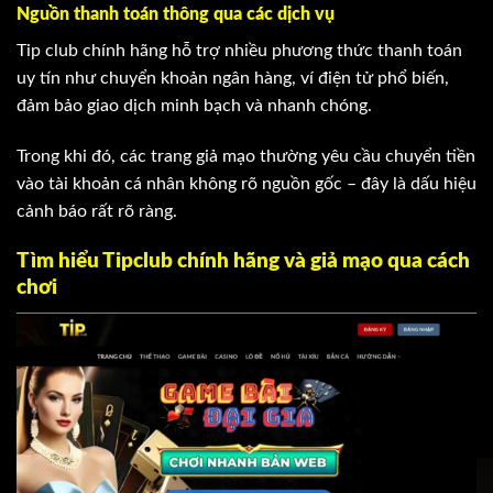
Nguồn thanh toán thông qua các dịch vụ
Tip club chính hãng hỗ trợ nhiều phương thức thanh toán
uy tín như chuyển khoản ngân hàng, ví điện tử phổ biến,
đảm bảo giao dịch minh bạch và nhanh chóng.
Trong khi đó, các trang giả mạo thường yêu cầu chuyển tiền
vào tài khoản cá nhân không rõ nguồn gốc – đây là dấu hiệu
cảnh báo rất rõ ràng.
Tìm hiểu Tipclub chính hãng và giả mạo qua cách
chơi