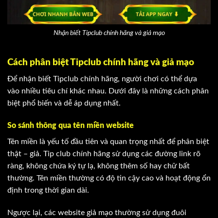
Nhận biết Tipclub chính hãng và giả mạo
Cách phân biệt Tipclub chính hãng và giả mạo
Để nhận biết Tipclub chính hãng, người chơi có thể dựa
vào nhiều tiêu chí khác nhau. Dưới đây là những cách phân
biệt phổ biến và dễ áp dụng nhất.
So sánh thông qua tên miền website
Tên miền là yếu tố đầu tiên và quan trọng nhất để phân biệt
thật – giả. Tip club chính hãng sử dụng các đường link rõ
ràng, không chứa ký tự lạ, không thêm số hay chữ bất
thường. Tên miền thường có độ tin cậy cao và hoạt động ổn
định trong thời gian dài.
Ngược lại, các website giả mạo thường sử dụng đuôi