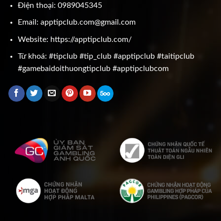
Điện thoại:
0989045345
Email:
apptipclub.com@gmail.com
Website: https://apptipclub.com/
Từ khoá: #tipclub #tip_club #apptipclub #taitipclub
#gamebaidoithuongtipclub #apptipclubcom